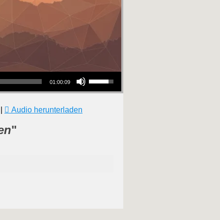
Pfeiltasten Hoch/Runter benutzen, um die Lautstärke zu regeln.
01:00:09
|
Audio herunterladen
en
"