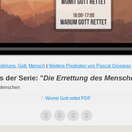
wählung
,
Gott
,
Mensch
|
Weitere Predigten von Pascal Grosjean
s der Serie: "
Die Errettung des Mensch
 Menschen
Womit Gott rettet PDF