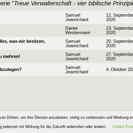
erie "
Treue Verwalterschaft - vier biblische Prinzip
Samuel
12. Septembe
Jeanrichard
2020
Daniel
13. Septembe
Westermann
2020
lles, was wir besitzen,
Samuel
20. Septembe
Jeanrichard
2020
Samuel
27. Septembe
zu mehren!
Jeanrichard
2020
Samuel
 abzulegen?
4. Oktober 20
Jeanrichard
von Dritten, um ihre Dienste anzubieten, stetig zu verbessern und Werbung e
 jederzeit mit Wirkung für die Zukunft widerrufen oder ändern.
Cookie Eins