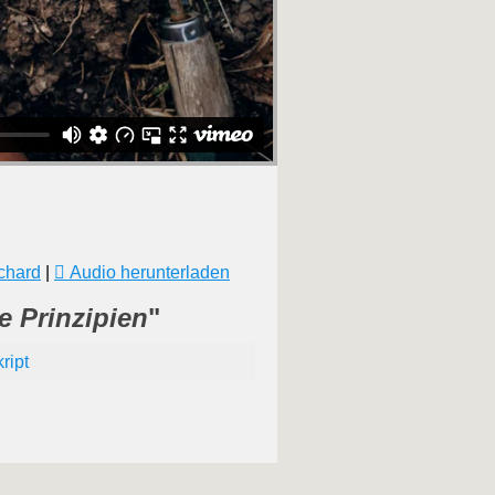
chard
|
Audio herunterladen
he Prinzipien
"
ript