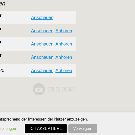
ien
"
r
Anschauen
r
Anschauen
Anhören
r
Anschauen
Anhören
r
Anschauen
Anhören
20
Anschauen
Anhören
ntsprechend der Interessen der Nutzer anzuzeigen.
tellungen
ICH AKZEPTIERE
Verweigern
Inspiro Theme
von
WPZOOM