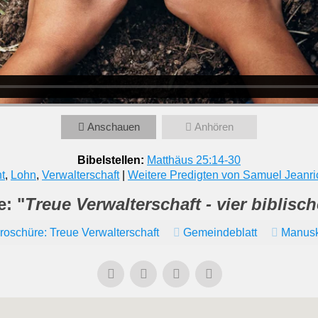
Anschauen
Anhören
Bibelstellen:
Matthäus 25:14-30
t
,
Lohn
,
Verwalterschaft
|
Weitere Predigten von Samuel Jeanri
e: "
Treue Verwalterschaft - vier biblisc
roschüre: Treue Verwalterschaft
Gemeindeblatt
Manusk