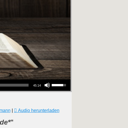
Pfeiltasten Hoch/Runter benutzen, um die Lautstärke zu regeln.
45:14
hmann
|
Audio herunterladen
nde*
"