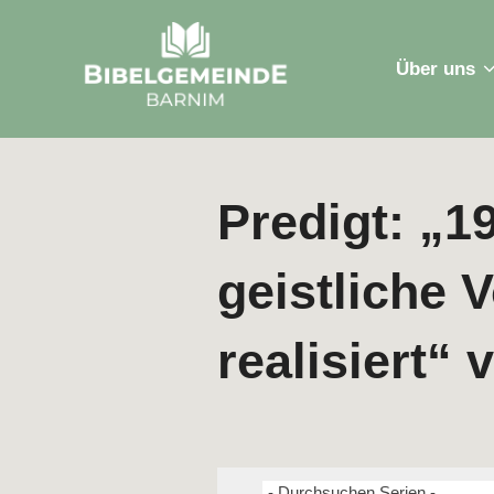
Zum
Inhalt
Über uns
springen
Predigt: „1
geistliche 
realisiert“