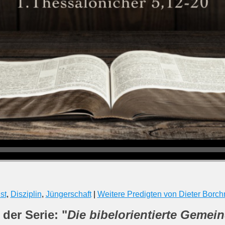
st
,
Disziplin
,
Jüngerschaft
|
Weitere Predigten von Dieter Borc
der Serie: "
Die bibelorientierte Gemei