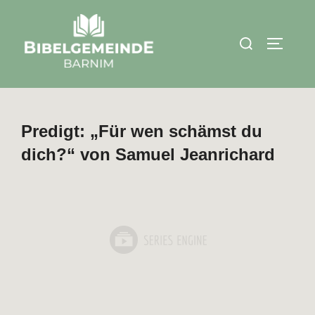
Zum
Inhalt
Suchen
SEITEN
springen
nach:
Predigt: „Für wen schämst du
dich?“ von Samuel Jeanrichard