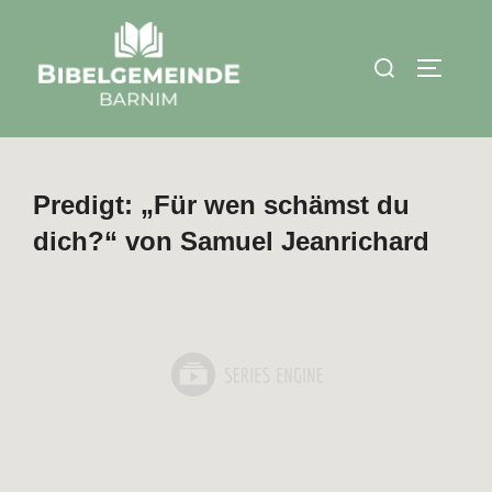
Zum
Inhalt
Suchen
SEITEN
springen
nach:
Predigt: „Für wen schämst du
dich?“ von Samuel Jeanrichard