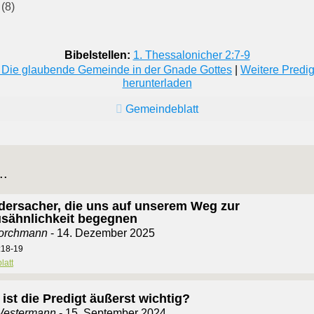
(8)
Bibelstellen:
1. Thessalonicher 2:7-9
– Die glaubende Gemeinde in der Gnade Gottes
|
Weitere Predi
herunterladen
Gemeindeblatt
..
idersacher, die uns auf unserem Weg zur
usähnlichkeit begegnen
Borchmann
- 14. Dezember 2025
:18-19
latt
ist die Predigt äußerst wichtig?
Westermann
- 15. September 2024