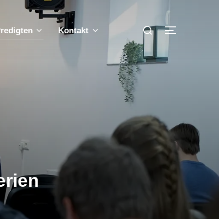
Suchen
redigten
Kontakt
SEITENLE
nach:
erien